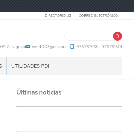
Secundario
DIRECTORIO UZ
CORREO ELECTRÓNICO
Buscar
009 Zaragoza
sed4003@unizar.es
976761378 - 976761501
S
UTILIDADES PDI
IO
ADQUISICIONES
BIBLIOGRÁFICAS
Últimas noticias
ENLACES
DE
ECA
INTERÉS
O
IMPRESOS
DO
INCIDENCIAS