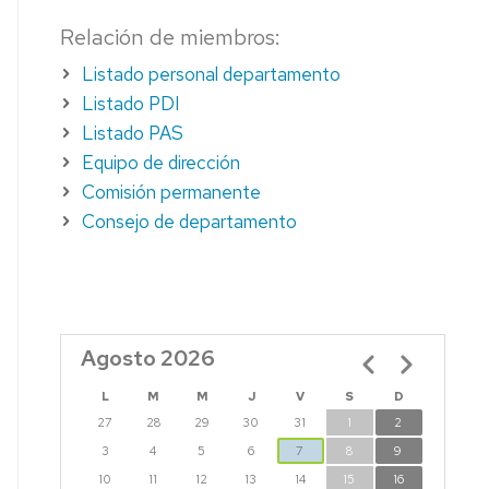
EN
Relación de miembros:
PRUEBAS
DE
Listado personal departamento
EVALUACIÓN
Listado PDI
O
CORREO
Listado PAS
O
UNIZAR
Equipo de dirección
Comisión permanente
Consejo de departamento
Agosto 2026
Paginación
O
TIL
L
M
M
J
V
S
D
27
28
29
30
31
1
2
3
4
5
6
7
8
9
10
11
12
13
14
15
16