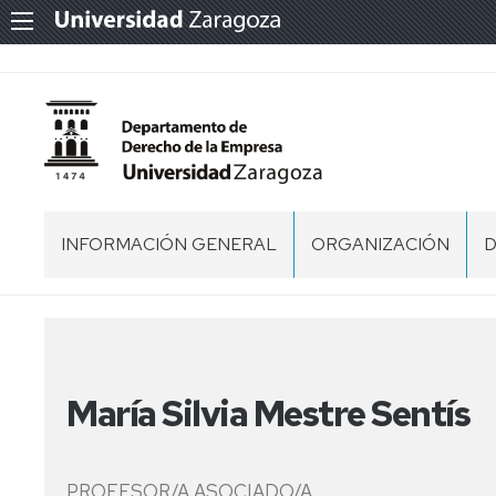
INFORMACIÓN GENERAL
ORGANIZACIÓN
D
PRESENTACIÓN
NORMATIVA
T
PROPIA
UBICACIÓN
T
ACUERDOS
DE
SECRETARÍA
María Silvia Mestre Sentís
LOS
ADMINISTRATIVA
ÓRGANOS
COLEGIADOS
PROFESOR/A ASOCIADO/A
ÓRGANOS
COMISIÓN