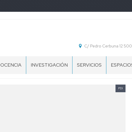
C/ Pedro Cerbuna 12 50
OCENCIA
INVESTIGACIÓN
SERVICIOS
ESPACIO
GRADOS
ITULACIONES
GRUPOS
INFORMACIÓN
SEMINAR
GRADOS
DE
Y
JUAN
INVESTIGACIÓN
ASESORAMIENTO
RIVERO
PDI
MÁSTER
ITULACIONES
LAMAS
PLAN
MÁSTERS
DE
GESTIÓN
DOCTORADO
PROGRAMA
ORDENACIÓN
PLANIFICACIÓN
BIBLIOT
DE
DOCENTE
Y
ANTONI
DOCTORADO
Y
ACTIVIDAD
CAYÓN
EN
HORARIOS
DOCENTE
GALIAR
DERECHO
(POD)