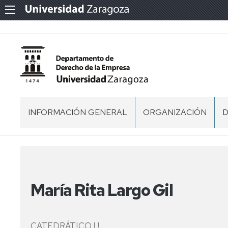
INFORMACIÓN GENERAL
ORGANIZACIÓN
D
PRESENTACIÓN
NORMATIVA
T
PROPIA
UBICACIÓN
T
ACUERDOS
DE
SECRETARÍA
María Rita Largo Gil
LOS
ADMINISTRATIVA
ÓRGANOS
COLEGIADOS
CATEDRÁTICO U.
ÓRGANOS
COMISIÓN