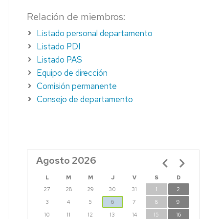
EN
Relación de miembros:
PRUEBAS
DE
Listado personal departamento
EVALUACIÓN
Listado PDI
O
CORREO
Listado PAS
O
UNIZAR
Equipo de dirección
Comisión permanente
Consejo de departamento
Agosto 2026
Paginación
O
TIL
L
M
M
J
V
S
D
27
28
29
30
31
1
2
3
4
5
6
7
8
9
10
11
12
13
14
15
16