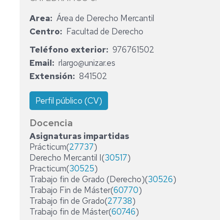
DE
PERMANENTE
T
Area
Área de Derecho Mercantil
REPRESENTACIÓN
Y
CONSEJO
Centro
Facultad de Derecho
GESTIÓN
DE
DEPARTAMENTO
Teléfono exterior
976761502
ÁREAS
Email
rlargo@unizar.es
DE
DELEGADOS
Extensión
841502
CONOCIMIENTO
DEL
DEPARTAMENTO
EN
Perfil público (CV)
LOS
CENTROS
Docencia
Asignaturas impartidas
EQUIPO
Prácticum(
27737
)
DE
Derecho Mercantil I(
30517
)
DIRECCIÓN
Practicum(
30525
)
Trabajo fin de Grado (Derecho)(
30526
)
Trabajo Fin de Máster(
60770
)
Trabajo fin de Grado(
27738
)
Trabajo fin de Máster(
60746
)